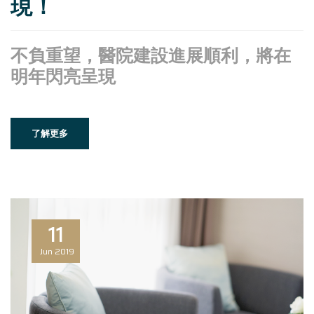
現！
不負重望，醫院建設進展順利，將在
明年閃亮呈現
了解更多
11
Jun
2019