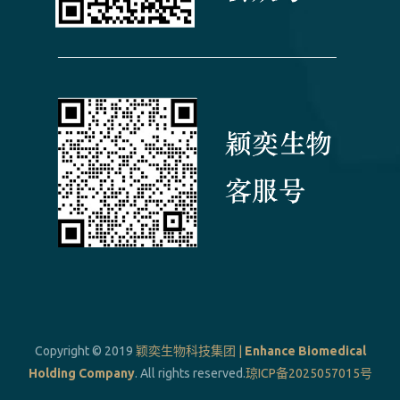
Copyright © 2019
颖奕生物科技集团 |
Enhance Biomedical
Holding Company
. All rights reserved.
琼ICP备2025057015号